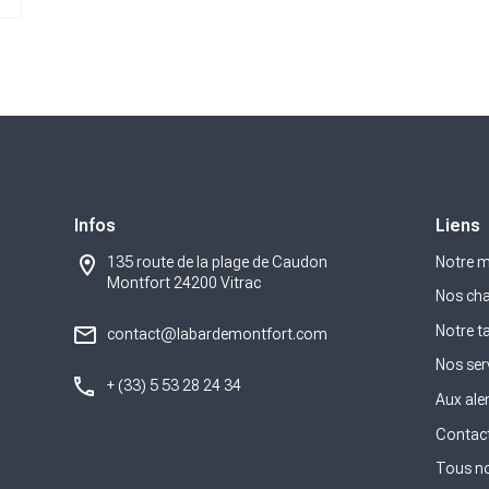
Infos
Liens
135 route de la plage de Caudon
Notre 
Montfort 24200 Vitrac
Nos cha
Notre t
contact@labardemontfort.com
Nos ser
+ (33) 5 53 28 24 34
Aux ale
Contact
Tous no