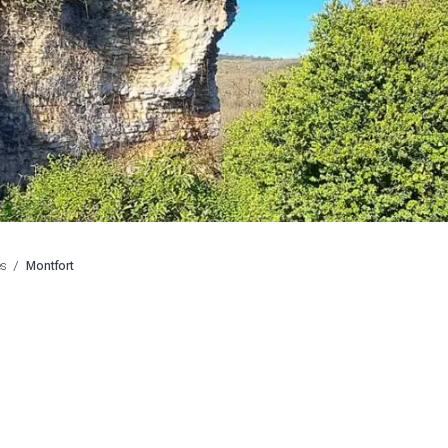
es
/
Montfort