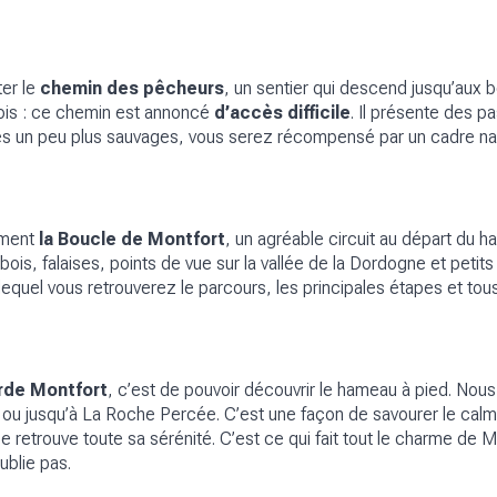
.
er le
chemin des pêcheurs
, un sentier qui descend jusqu’aux b
fois : ce chemin est annoncé
d’accès difficile
. Il présente des 
s un peu plus sauvages, vous serez récompensé par un cadre nat
ement
la Boucle de Montfort
, un agréable circuit au départ du 
bois, falaises, points de vue sur la vallée de la Dordogne et pet
 lequel vous retrouverez le parcours, les principales étapes et to
rde Montfort
, c’est de pouvoir découvrir le hameau à pied. Nou
u jusqu’à La Roche Percée. C’est une façon de savourer le calme
ée retrouve toute sa sérénité. C’est ce qui fait tout le charme de Mo
ublie pas.