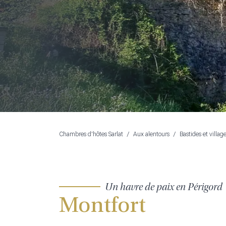
Chambres d'hôtes Sarlat
/
Aux alentours
/
Bastides et villag
Un havre de paix en Périgord
Montfort