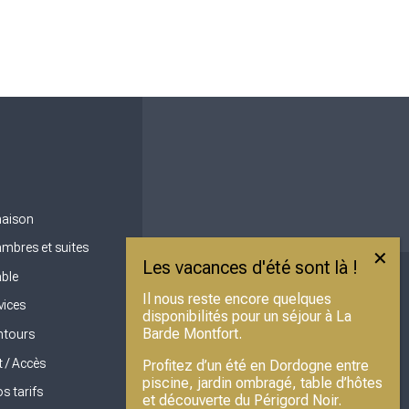
maison
mbres et suites
able
Il nous reste encore quelques
vices
disponibilités pour un séjour à La
Barde Montfort.
ntours
 / Accès
Profitez d’un été en Dordogne entre
piscine, jardin ombragé, table d’hôtes
s tarifs
et découverte du Périgord Noir.