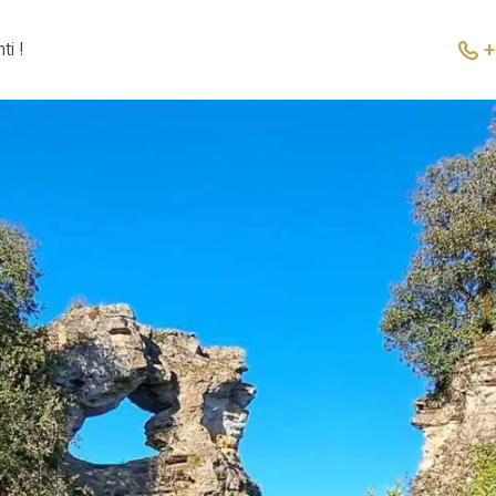
+
ti !