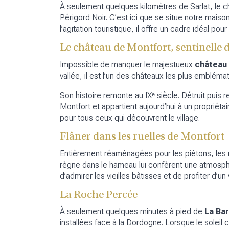
À seulement quelques kilomètres de Sarlat, le
Périgord Noir. C’est ici que se situe notre mais
l’agitation touristique, il offre un cadre idéal p
Le château de Montfort, sentinelle d
Impossible de manquer le majestueux
château
vallée, il est l’un des châteaux les plus embléma
Son histoire remonte au IXᵉ siècle. Détruit puis 
Montfort et appartient aujourd’hui à un propriét
pour tous ceux qui découvrent le village.
Flâner dans les ruelles de Montfort
Entièrement réaménagées pour les piétons, les ru
règne dans le hameau lui confèrent une atmosphè
d’admirer les vieilles bâtisses et de profiter d’un
La Roche Percée
À seulement quelques minutes à pied de
La Ba
installées face à la Dordogne. Lorsque le soleil