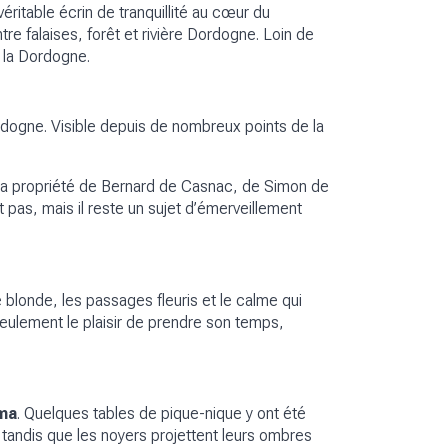
éritable écrin de tranquillité au cœur du
tre falaises, forêt et rivière Dordogne. Loin de
e la Dordogne.
dogne. Visible depuis de nombreux points de la
nt la propriété de Bernard de Casnac, de Simon de
 pas, mais il reste un sujet d’émerveillement
blonde, les passages fleuris et le calme qui
seulement le plaisir de prendre son temps,
ama
. Quelques tables de pique-nique y ont été
 tandis que les noyers projettent leurs ombres