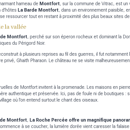
 charmant hameau de
Montfort
, sur la commune de Vitrac, est un v
on d’hôtes
La Barde Montfort
, dans un environnement paisible, en
our se ressourcer tout en restant à proximité des plus beaux sites d
e la vallée
 de Montfort
, perché sur son éperon rocheux et dominant la Dor
tiques du Périgord Noir.
reconstruit à plusieurs reprises au fil des guerres, il fut notamme
aire privé, Ghaith Pharaon. Le château ne se visite malheureusement
elles de Montfort invitent à la promenade. Les maisons en pierre 
re authentique et préservée. Ici, pas de foule ni de boutiques : 
 village où l’on entend surtout le chant des oiseaux.
rde Montfort
,
La Roche Percée offre un magnifique panor
 commence à se coucher, la lumière dorée vient caresser la falaise