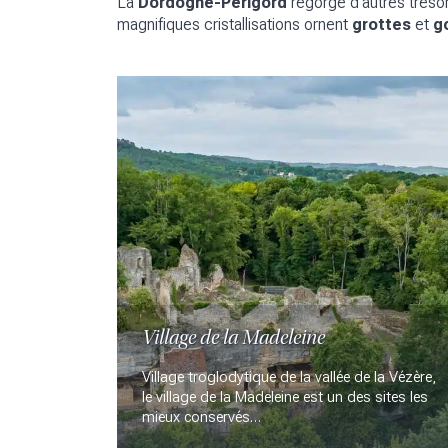
La
Dordogne-Périgord
regorge d’autres trésors
magnifiques cristallisations ornent
grottes
et
g
Village de la Madeleine
Village troglodytique de la vallée de la Vézère,
le village de la Madeleine est un des sites les
mieux conservés…