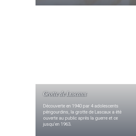
Grotte de Lascaux
Découverte en 1940 par 4 adolescents
périgourdins, la grotte de Lascaux a été
ouverte au public après la guerre et ce
jusqu’en 1963.