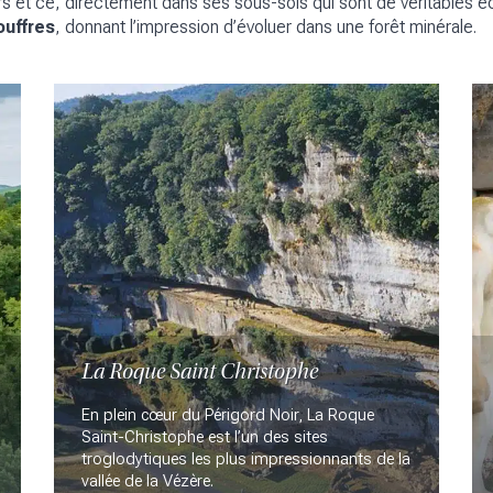
 et ce, directement dans ses sous-sols qui sont de véritables écrin
ouffres
, donnant l’impression d’évoluer dans une forêt minérale.
La Roque Saint Christophe
En plein cœur du Périgord Noir, La Roque
Saint-Christophe est l’un des sites
troglodytiques les plus impressionnants de la
vallée de la Vézère.