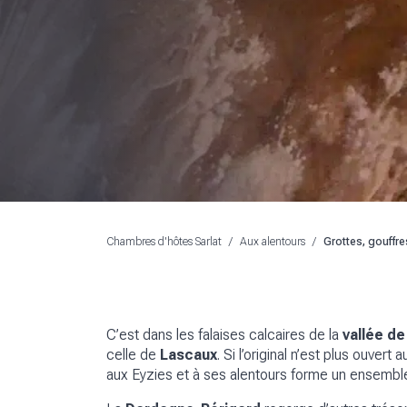
Chambres d'hôtes Sarlat
/
Aux alentours
/
Grottes, gouffre
C’est dans les falaises calcaires de la
vallée de
celle de
Lascaux
. Si l’original n’est plus ouve
aux Eyzies et à ses alentours forme un ensemble