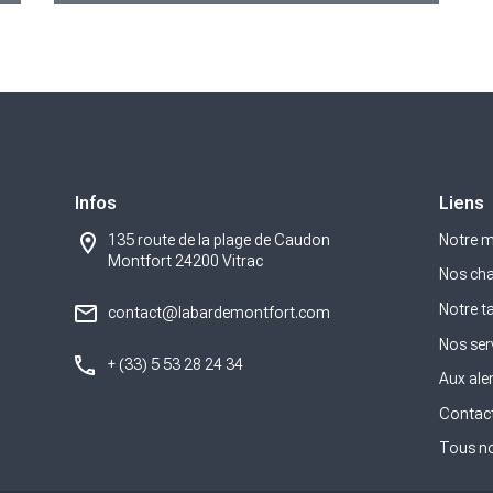
Infos
Liens
135 route de la plage de Caudon
Notre 
Montfort 24200 Vitrac
Nos cha
Notre t
contact@labardemontfort.com
Nos ser
+ (33) 5 53 28 24 34
Aux ale
Contact
Tous no