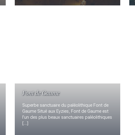
Font de Gaume
Superbe sanctuaire du paléolithique Font de
Gaume Situé aux Eyzies, Font de Gaume est
l’un des plus beaux sanctuaires paléolithiques
[…]