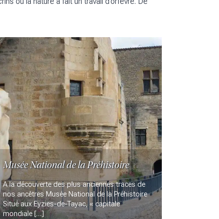
s où la nature a fait un travail d’orfèvre. De
Musée National de la Préhistoire
A la découverte des plus anciennes traces de
nos ancêtres Musée National de la Préhistoire
Situé aux Eyzies-de-Tayac, « capitale
mondiale […]